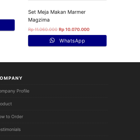
Set Meja Makan Marmer
Magzima
Rp
11.060.000
Rp
10.070.000
WhatsApp
OMPANY
ompany Profile
roduct
ow to Order
stimonials