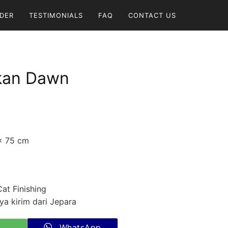
DER
TESTIMONIALS
FAQ
CONTACT US
kan Dawn
 x 75 cm
Cat Finishing
a kirim dari Jepara
WhatsApp