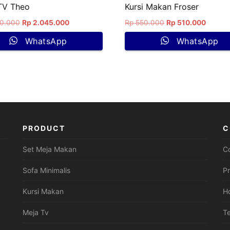
TV Theo
Kursi Makan Froser
0.000
Rp
2.045.000
Rp
550.000
Rp
510.000
WhatsApp
WhatsApp
PRODUCT
C
Set Meja Makan
C
Sofa Minimalis
P
Kursi Makan
H
Meja Tv
Te