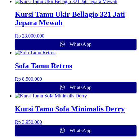
Kursi Tamu Ukir Bellagio 321 Jati
Jepara Mewah
Rp
23.000.000
WhatsApp
Sofa Tamu Retros
Rp
8.500.000
WhatsApp
Kursi Tamu Sofa Minimalis Derry
Rp
3.950.000
WhatsApp