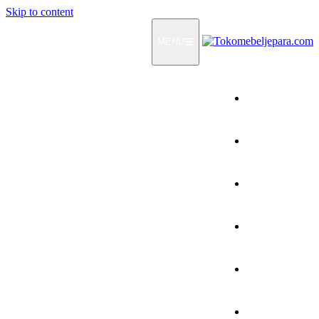
Skip to content
MENU
Home
Products
How To Order
Testimonials
FAQ
Contact Us