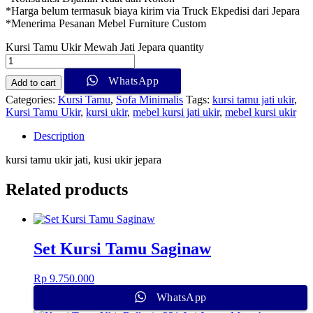
*Harga belum termasuk biaya kirim via Truck Ekpedisi dari Jepara
*Menerima Pesanan Mebel Furniture Custom
Kursi Tamu Ukir Mewah Jati Jepara quantity
WhatsApp
Add to cart
Categories:
Kursi Tamu
,
Sofa Minimalis
Tags:
kursi tamu jati ukir
,
Kursi Tamu Ukir
,
kursi ukir
,
mebel kursi jati ukir
,
mebel kursi ukir
Description
kursi tamu ukir jati, kusi ukir jepara
Related products
Set Kursi Tamu Saginaw
Rp
9.750.000
WhatsApp