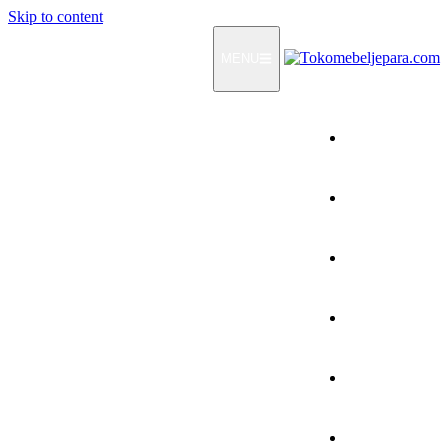
Skip to content
MENU
Home
Products
How To Order
Testimonials
FAQ
Contact Us