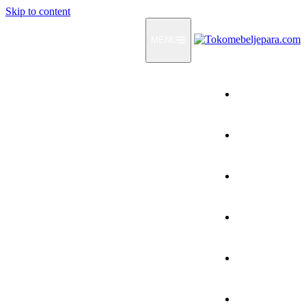
Skip to content
MENU
Home
Products
How To Order
Testimonials
FAQ
Contact Us