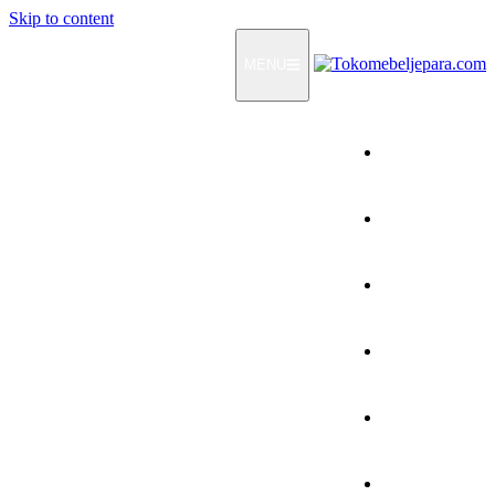
Skip to content
MENU
Home
Products
How To Order
Testimonials
FAQ
Contact Us