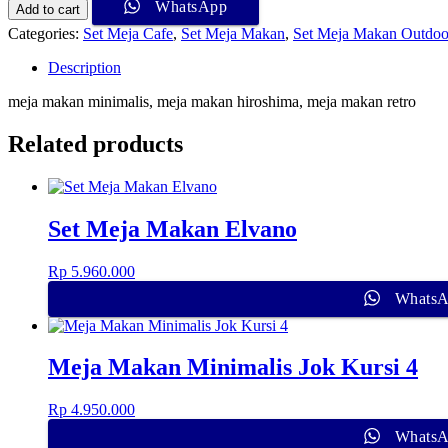
WhatsApp
Add to cart
Categories:
Set Meja Cafe
,
Set Meja Makan
,
Set Meja Makan Outdoo
Description
meja makan minimalis, meja makan hiroshima, meja makan retro
Related products
Set Meja Makan Elvano
Rp
5.960.000
Whats
Meja Makan Minimalis Jok Kursi 4
Rp
4.950.000
Whats