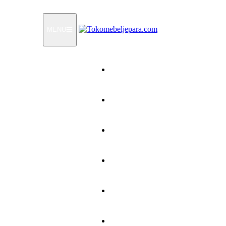
MENU
Home
Products
How To Order
Testimonials
FAQ
Contact Us