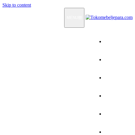
Skip to content
MENU
Home
Products
How To Order
Testimonials
FAQ
Contact Us