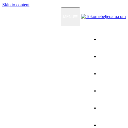
Skip to content
MENU
Home
Products
How To Order
Testimonials
FAQ
Contact Us