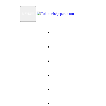
MENU
Home
Products
How To Order
Testimonials
FAQ
Contact Us