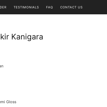
DER
TESTIMONIALS
FAQ
CONTACT US
kir Kanigara
an
Semi Gloss