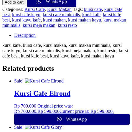
WhatsApp
Add to cart
Categories:
Kursi Cafe
,
Kursi Makan
Tags:
kursi cafe
,
kursi cafe
besi
,
kursi cafe kayu
,
kursi cafe minimalis
,
kursi kafe
,
kursi kafe
besi
,
kursi kayu kafe
,
kursi makan
,
kursi makan kayu
,
kursi makan
minimalis
,
kursi meja makan
,
kursi resto
Description
kursi kafe, kursi cafe, kursi makan, kursi makan minimalis, kursi
cafe kayu, kursi cafe minimalis, kursi meja makan, kursi resto, kursi
cafe besi, kursi kafe besi, kursi kayu kafe, kursi makan kayu
Related products
Sale!
Kursi Cafe Elrond
Rp
700.000
Original price was:
Rp 700.000.
Rp
599.000
Current price is: Rp 599.000.
WhatsApp
Sale!