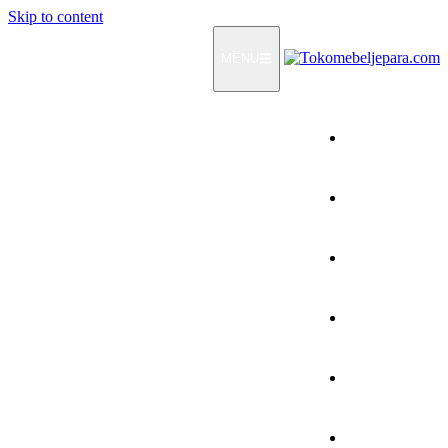
Skip to content
MENU
Home
Products
How To Order
Testimonials
FAQ
Contact Us