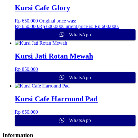
Kursi Cafe Glory
Rp
650.000
Original price was:
Rp 650.000.
Rp
600.000
Current price is: Rp 600.000.
WhatsApp
Kursi Jati Rotan Mewah
Rp
850.000
WhatsApp
Kursi Cafe Harround Pad
Rp
650.000
WhatsApp
Information