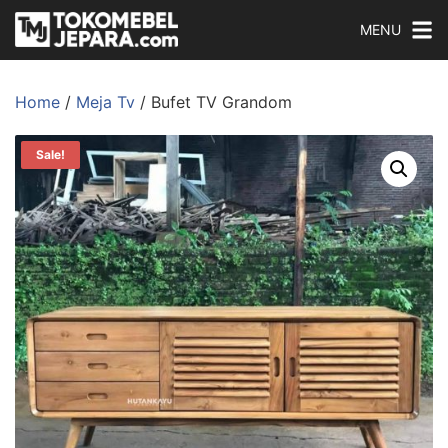
MENU
Home
/
Meja Tv
/ Bufet TV Grandom
Sale!